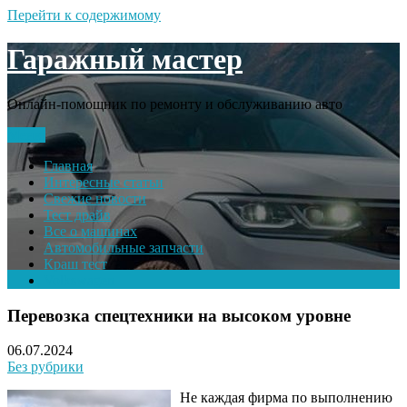
Перейти к содержимому
Гаражный мастер
Онлайн-помощник по ремонту и обслуживанию авто
Меню
Главная
Интересные статьи
Свежие новости
Тест драйв
Все о машинах
Автомобильные запчасти
Краш тест
Volkswagen
Перевозка спецтехники на высоком уровне
06.07.2024
Без рубрики
Не каждая фирма по выполнению