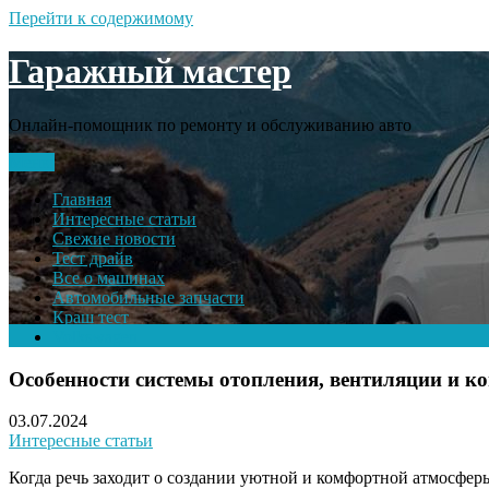
Перейти к содержимому
Гаражный мастер
Онлайн-помощник по ремонту и обслуживанию авто
Меню
Главная
Интересные статьи
Свежие новости
Тест драйв
Все о машинах
Автомобильные запчасти
Краш тест
Volkswagen
Особенности системы отопления, вентиляции и к
03.07.2024
Интересные статьи
Когда речь заходит о создании уютной и комфортной атмосфер