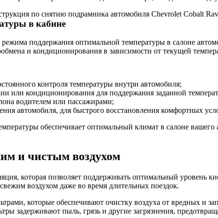
трукция по снятию подрамника автомобиля Chevrolet Cobalt Ra
атуры в кабине
о режима поддержания оптимальной температуры в салоне автом
хообмена и кондиционирования в зависимости от текущей темпер
остоянного контроля температуры внутри автомобиля;
ции или кондиционирования для поддержания заданной темпера
лона водителем или пассажирами;
ния автомобиля, для быстрого восстановления комфортных усл
мпературы обеспечивает оптимальный климат в салоне вашего ав
жим и чистым воздухом
ция, которая позволяет поддерживать оптимальный уровень кис
свежим воздухом даже во время длительных поездок.
рами, которые обеспечивают очистку воздуха от вредных и запа
тры задерживают пыль, грязь и другие загрязнения, предотвраща