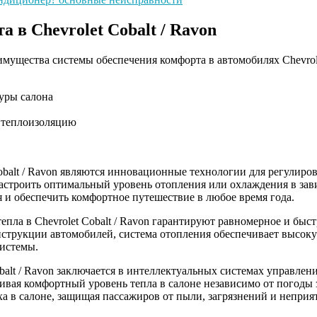
в Chevrolet Cobalt / Ravon
мущества системы обеспечения комфорта в автомобилях Chevrol
уры салона
 теплоизоляцию
obalt / Ravon являются инновационные технологии для регулиро
астроить оптимальный уровень отопления или охлаждения в зав
 и обеспечить комфортное путешествие в любое время года.
пла в Chevrolet Cobalt / Ravon гарантируют равномерное и быс
струкции автомобилей, система отопления обеспечивает высоку
системы.
alt / Ravon заключается в интеллектуальных системах управлен
вая комфортный уровень тепла в салоне независимо от погоды 
а в салоне, защищая пассажиров от пыли, загрязнений и неприя