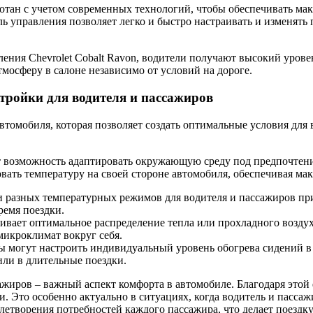
аботан с учетом современных технологий, чтобы обеспечивать м
ль управления позволяет легко и быстро настраивать и изменят
ения Chevrolet Cobalt Ravon, водители получают высокий урове
тмосферу в салоне независимо от условий на дороге.
тройки для водителя и пассажиров
втомобиля, которая позволяет создать оптимальные условия для
 возможность адаптировать окружающую среду под предпочтени
вать температуру на своей стороне автомобиля, обеспечивая ма
и разных температурных режимов для водителя и пассажиров п
ремя поездки.
вает оптимальное распределение тепла или прохладного воздух
микроклимат вокруг себя.
 могут настроить индивидуальный уровень обогрева сидений в 
ли в длительные поездки.
ажиров – важный аспект комфорта в автомобиле. Благодаря это
. Это особенно актуально в ситуациях, когда водитель и пасса
етворения потребностей каждого пассажира, что делает поездку