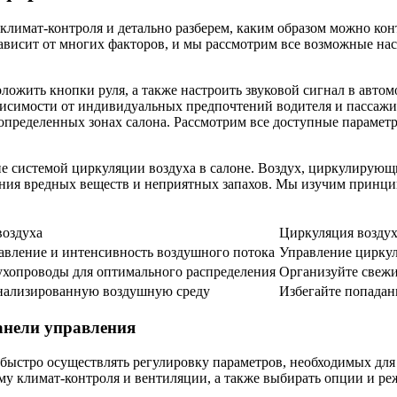
лимат-контроля и детально разберем, каким образом можно кон
зависит от многих факторов, и мы рассмотрим все возможные н
оложить кнопки руля, а также настроить звуковой сигнал в автом
ависимости от индивидуальных предпочтений водителя и пассажи
 определенных зонах салона. Рассмотрим все доступные параме
 системой циркуляции воздуха в салоне. Воздух, циркулирующи
ния вредных веществ и неприятных запахов. Мы изучим принци
воздуха
Циркуляция возду
авление и интенсивность воздушного потока
Управление циркул
ухопроводы для оптимального распределения
Организуйте свежи
нализированную воздушную среду
Избегайте попадан
анели управления
 быстро осуществлять регулировку параметров, необходимых дл
му климат-контроля и вентиляции, а также выбирать опции и ре