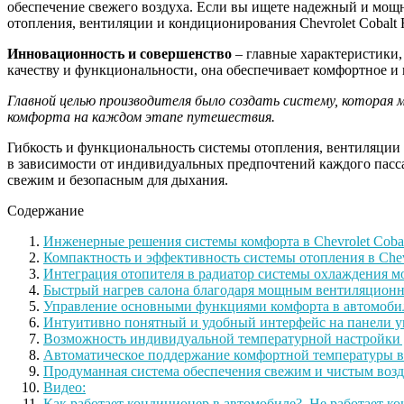
обеспечение свежего воздуха. Если вы ищете надежный и мощн
отопления, вентиляции и кондиционирования Chevrolet Cobalt
Инновационность и совершенство
– главные характеристики,
качеству и функциональности, она обеспечивает комфортное и
Главной целью производителя было создать систему, которая
комфорта на каждом этапе путешествия.
Гибкость и функциональность системы отопления, вентиляции и
в зависимости от индивидуальных предпочтений каждого пассаж
свежим и безопасным для дыхания.
Содержание
Инженерные решения системы комфорта в Chevrolet Cobal
Компактность и эффективность системы отопления в Chev
Интеграция отопителя в радиатор системы охлаждения м
Быстрый нагрев салона благодаря мощным вентиляцион
Управление основными функциями комфорта в автомоби
Интуитивно понятный и удобный интерфейс на панели у
Возможность индивидуальной температурной настройки 
Автоматическое поддержание комфортной температуры в
Продуманная система обеспечения свежим и чистым воз
Видео:
Как работает кондиционер в автомобиле?, Не работает 