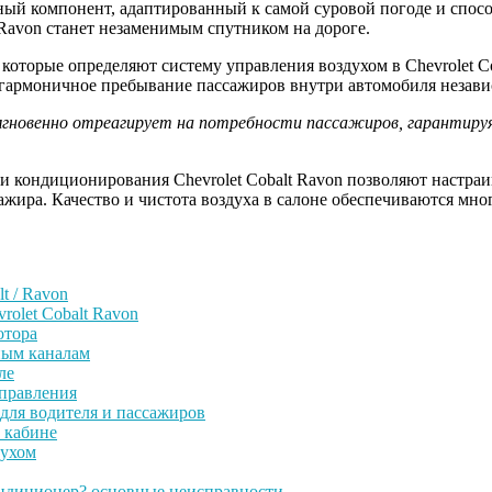
ый компонент, адаптированный к самой суровой погоде и спосо
 Ravon станет незаменимым спутником на дороге.
 которые определяют систему управления воздухом в Chevrolet C
 гармоничное пребывание пассажиров внутри автомобиля незави
 мгновенно отреагирует на потребности пассажиров, гарантир
 кондиционирования Chevrolet Cobalt Ravon позволяют настраив
ира. Качество и чистота воздуха в салоне обеспечиваются мног
t / Ravon
rolet Cobalt Ravon
отора
ным каналам
ле
правления
для водителя и пассажиров
 кабине
духом
кондиционер? основные неисправности