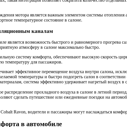
х, такая интеграция позволяет сократить количество отдельных
аждения мотора является важным элементом системы отопления 
ортное температурное состояние в салоне.
тиляционным каналам
е является возможность быстрого и равномерного прогрева сало
 приятную атмосферу в салоне максимально быстро.
ьную систему комфорта, обеспечивают высокую скорость цирку
ую температуру для пассажиров.
чивает эффективное перемещение воздуха внутри салона, исклю
желаемой температуры и быстро подогреть салон в соответствии
териалам, система эффективно удерживает нагретый воздух в са
распределение прохладного воздуха в салоне в летний период,
ляют сделать путешествие или ежедневные поездки на автомоб
Cobalt Ravon, водители и пассажиры могут наслаждаться комфо
форта в автомобиле