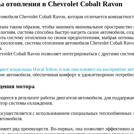
 отопления в Chevrolet Cobalt Ravon
омобиля Chevrolet Cobalt Ravon, которая отличается компактно
ана таким образом, чтобы занимать минимальное пространство 
огиям, система способна быстро нагреть салон автомобиля, со
ить систему отопления по своим предпочтениям, выбрав оптима
нологиям, система отопления автомобиля Chevrolet Cobalt Ravo
я.
vrolet Cobalt Ravon позволяет интегрироваться с другими сист
ают владельцы Haval Jolion, и как они влияют на восприятие ав
лоне автомобиля, обеспечивая комфорт и удовлетворение потребн
дения мотора
щееся в результате работы двигателя автомобиля, для поддержан
иатор системы охлаждения.
осуществляется с использованием специальных теплообменных э
автомобиля.
имеет ряд преимуществ. Во-первых, она позволяет эффективно 