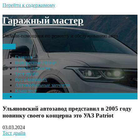
Перейти к содержимому
Гаражный мастер
Онлайн-помощник по ремонту и обслуживанию авто
Меню
Главная
Интересные статьи
Свежие новости
Тест драйв
Все о машинах
Автомобильные запчасти
Краш тест
Volkswagen
Ульяновский автозавод представил в 2005 году
новинку своего концерна это УАЗ Patriot
03.03.2024
Тест драйв