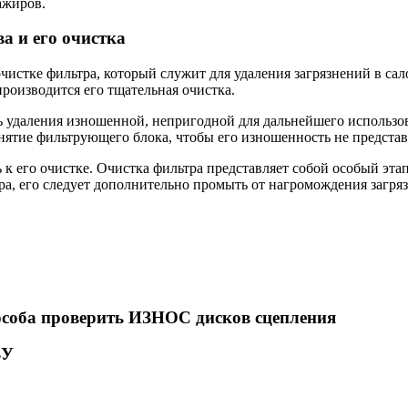
ажиров.
а и его очистка
стке фильтра, который служит для удаления загрязнений в сало
производится его тщательная очистка.
ть удаления изношенной, непригодной для дальнейшего использо
нятие фильтрующего блока, чтобы его изношенность не представ
 к его очистке. Очистка фильтра представляет собой особый эта
а, его следует дополнительно промыть от нагромождения загря
соба проверить ИЗНОС дисков сцепления
БУ