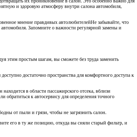
дотвращать их проникновение в салон. Это особенно важно для
риятную и здоровую атмосферу внутри салона автомобиля,
ровенное мнение правдивых автолюбителей
Не забывайте, что
о автомобиля. Запомните о важности регулярной замены и
дуя этим простым шагам, вы сможете без труда заменить
м доступно достаточно пространства для комфортного доступа к
 находится в области пассажирского отсека, вблизи
ли обратиться к автосервису для определения точного
дны от пыли и грязи, чтобы не загрязнить салон.
ите его в ту же позицию, откуда вы сняли старый фильтр, и