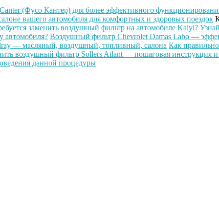
Canter (Фусо Кантер) для более эффективного функционировани
салоне вашего автомобиля для комфортных и здоровых поездок
К
ребуется заменить воздушный фильтр на автомобиле Kaiyi? Узнай
у автомобиля?
Воздушный фильтр Chevrolet Damas Labo — эффек
olray — масляный, воздушный, топливный, салона
Как правильно
ить воздушный фильтр Sollers Atlant — пошаговая инструкция и
роведения данной процедуры