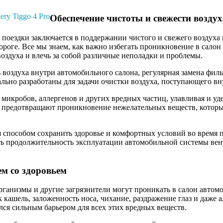
ry Tiggo 4 Pro
Обеспечение чистоты и свежести возду
поездки заключается в поддержании чистого и свежего воздуха в
ороге. Все мы знаем, как важно избегать проникновение в салон
воздуха и влечь за собой различные неполадки и проблемы.
воздуха внутри автомобильного салона, регулярная замена филь
льно разработаны для задачи очистки воздуха, поступающего в
икробов, аллергенов и других вредных частиц, улавливая и уде
 и предотвращают проникновение нежелательных веществ, котор
 способом сохранить здоровье и комфортных условий во время п
ить продолжительность эксплуатации автомобильной системы вен
м со здоровьем
анизмы и другие загрязнители могут проникать в салон автомо
 кашель, заложенность носа, чихание, раздражение глаз и даже 
ался сильным барьером для всех этих вредных веществ.