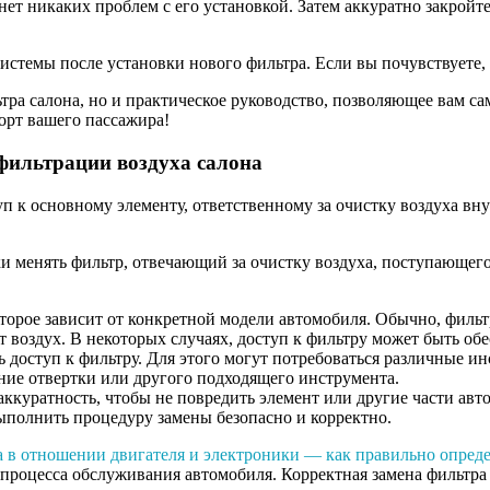
о нет никаких проблем с его установкой. Затем аккуратно закро
стемы после установки нового фильтра. Если вы почувствуете, ч
льтра салона, но и практическое руководство, позволяющее вам 
орт вашего пассажира!
 фильтрации воздуха салона
уп к основному элементу, ответственному за очистку воздуха вн
 менять фильтр, отвечающий за очистку воздуха, поступающего 
торое зависит от конкретной модели автомобиля. Обычно, фильт
ет воздух. В некоторых случаях, доступ к фильтру может быть о
 доступ к фильтру. Для этого могут потребоваться различные и
ние отвертки или другого подходящего инструмента.
аккуратность, чтобы не повредить элемент или другие части ав
ыполнить процедуру замены безопасно и корректно.
a в отношении двигателя и электроники — как правильно опред
 процесса обслуживания автомобиля. Корректная замена фильтра 