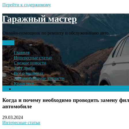
Перейти к содержимому
Гаражный мастер
Онлайн-помощник по ремонту и обслуживанию авто
Меню
Главная
Интересные статьи
Свежие новости
Тест драйв
Все о машинах
Автомобильные запчасти
Краш тест
Volkswagen
Когда и почему необходимо проводить замену фил
автомобиле
29.03.2024
Интересные статьи