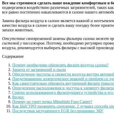
Все мы стремимся сделать наше вождение комфортным и без
подвергаемся воздействию различных загрязнителей, таких как
все равно постепенно накапливаются в салоне нашего автомоб
Замена фильтра воздуха в салоне является важной и неотъемл
качество воздуха в салоне и сделать вашу поездку более прият
запахи животных.
Отсутствие своевременной замены фильтра салона может прив
системой у пассажиров.
Поэтому, необходимо регулярно прове
воздуха, рекомендуется выбирать фильтры с высокой производ
Содержание
Почему необходимо обновлять фильтр воздуха салона?
Защита от загрязнений и пыли
Обеспечение чистоты и свежести воздуха внутри автомо
Предотвращение аллергических реакций и проблем со зд
Как самостоятельно обновить внутренний фильтр транспо
Определение расположения и доступа к элементу фильтр
Снятие использованного фильтрующего устройства и его
Видео:
Почему не греет печка Mitsubishi Fuso Canter?
Как БЫСТРО проверить сцепление. 2 лучших способа п
Последствия заглушенного EGR без прошивки ЭБУ