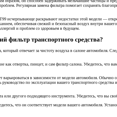
м образом, он способен задерживать мельчайшие частицы и пре
проблем. Регулярная замена фильтра помогает сохранять благоп
 T99 исчерпывающе раскрывают недостатки этой модели — отк
ыханием, обеспечивая свежий и безопасный воздух внутри вашег
аллергий и проблем со здоровьем в будущем.
ий фильтр транспортного средства?
 который отвечает за чистоту воздуха в салоне автомобиля. Сле
 как отвертка, пинцет, и сам фильтр салона. Убедитесь, что ва
 варьироваться в зависимости от модели автомобиля. Обычно он
 руководство по эксплуатации вашего транспортного средства и
или другого подходящего инструмента. Убедитесь, что вы свобо
итесь, что он соответствует модели вашего автомобиля. Установ