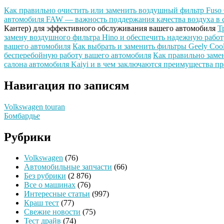
Как правильно очистить или заменить воздушный фильтр Fuso 
автомобиля FAW — важность поддержания качества воздуха в 
Кантер) для эффективного обслуживания вашего автомобиля
Т
замену воздушного фильтра Hino и обеспечить надежную работ
вашего автомобиля
Как выбрать и заменить фильтры Geely Co
бесперебойную работу вашего автомобиля
Как правильно замен
салона автомобиля Kaiyi и в чем заключаются преимущества п
Навигация по записям
Volkswagen touran
Бомбардье
Рубрики
Volkswagen
(76)
Автомобильные запчасти
(66)
Без рубрики
(2 876)
Все о машинах
(76)
Интересные статьи
(997)
Краш тест
(77)
Свежие новости
(75)
Тест драйв
(74)