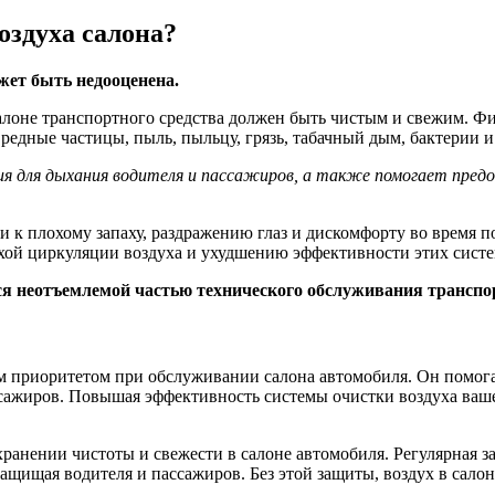
оздуха салона?
жет быть недооценена.
салоне транспортного средства должен быть чистым и свежим. Ф
вредные частицы, пыль, пыльцу, грязь, табачный дым, бактерии 
ия для дыхания водителя и пассажиров, а также помогает пре
ти к плохому запаху, раздражению глаз и дискомфорту во время 
охой циркуляции воздуха и ухудшению эффективности этих систе
ся неотъемлемой частью технического обслуживания транспо
приоритетом при обслуживании салона автомобиля. Он помогае
ссажиров. Повышая эффективность системы очистки воздуха ваше
ранении чистоты и свежести в салоне автомобиля. Регулярная з
защищая водителя и пассажиров. Без этой защиты, воздух в сало