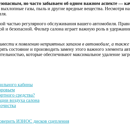
опасным, но часто забываем об одном важном аспекте — каче
 выхлопные газы, пыль и другие вредные вещества. Несмотря на
иля.
емой частью регулярного обслуживания вашего автомобиля. Пра
ной и безопасной. Фильтр салона играет важную роль в удержании
ести к появлению неприятных запахов в автомобиле, а также в
рять состояние и производить замену этого важного элемента а
ительностью, которые обеспечивают максимальное удаление загр
бильного кабины
оровьем
ртного средства?
ации воздуха салона
 очистка
роверить ИЗНОС дисков сцепления