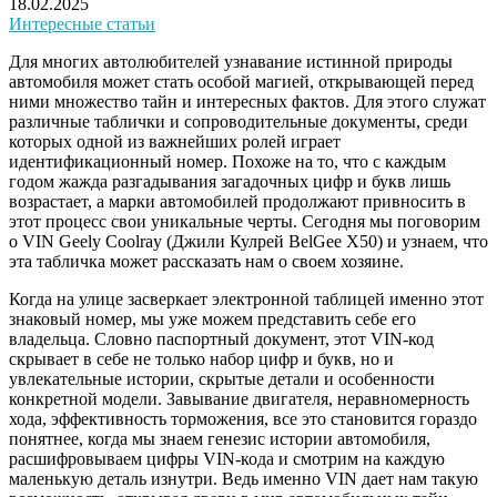
18.02.2025
Интересные статьи
Для многих автолюбителей узнавание истинной природы
автомобиля может стать особой магией, открывающей перед
ними множество тайн и интересных фактов. Для этого служат
различные таблички и сопроводительные документы, среди
которых одной из важнейших ролей играет
идентификационный номер. Похоже на то, что с каждым
годом жажда разгадывания загадочных цифр и букв лишь
возрастает, а марки автомобилей продолжают привносить в
этот процесс свои уникальные черты. Сегодня мы поговорим
о VIN Geely Coolray (Джили Кулрей BelGee X50) и узнаем, что
эта табличка может рассказать нам о своем хозяине.
Когда на улице засверкает электронной таблицей именно этот
знаковый номер, мы уже можем представить себе его
владельца. Словно паспортный документ, этот VIN-код
скрывает в себе не только набор цифр и букв, но и
увлекательные истории, скрытые детали и особенности
конкретной модели. Завывание двигателя, неравномерность
хода, эффективность торможения, все это становится гораздо
понятнее, когда мы знаем генезис истории автомобиля,
расшифровываем цифры VIN-кода и смотрим на каждую
маленькую деталь изнутри. Ведь именно VIN дает нам такую