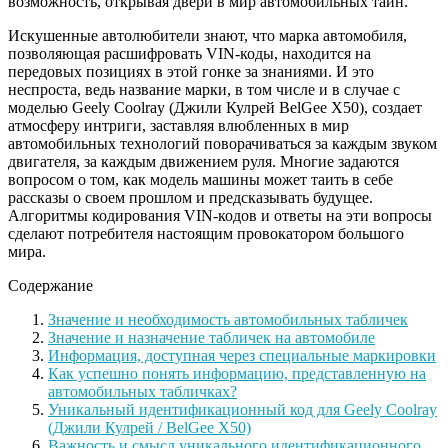
возможность, открывая двери в мир автомобильных тайн.
Искушенные автолюбители знают, что марка автомобиля,
позволяющая расшифровать VIN-коды, находится на
передовых позициях в этой гонке за знаниями. И это
неспроста, ведь название марки, в том числе и в случае с
моделью Geely Coolray (Джили Кулрей BelGee X50), создает
атмосферу интриги, заставляя влюбленных в мир
автомобильных технологий поворачиваться за каждым звуком
двигателя, за каждым движением руля. Многие задаются
вопросом о том, как модель машины может таить в себе
рассказы о своем прошлом и предсказывать будущее.
Алгоритмы кодирования VIN-кодов и ответы на эти вопросы
сделают потребителя настоящим провокатором большого
мира.
Содержание
Значение и необходимость автомобильных табличек
Значение и назначение табличек на автомобиле
Информация, доступная через специальные маркировки
Как успешно понять информацию, представленную на
автомобильных табличках?
Уникальный идентификационный код для Geely Coolray
(Джили Кулрей / BelGee X50)
Важность и смысл уникального идентификационного