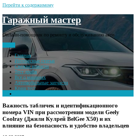
Перейти к содержимому
Гаражный мастер
Онлайн-помощник по ремонту и обслуживанию авто
Меню
Главная
Интересные статьи
Свежие новости
Тест драйв
Все о машинах
Автомобильные запчасти
Краш тест
Volkswagen
Важность табличек и идентификационного
номера VIN при рассмотрении модели Geely
Coolray (Джили Кулрей BelGee X50) и их
влияние на безопасность и удобство владельцев