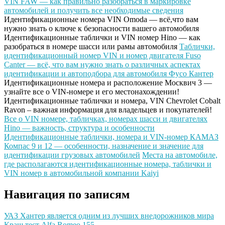
VIN FAW — как правильно разобраться в маркировке
автомобилей и получить все необходимые сведения
Идентификационные номера VIN Omoda — всё,что вам
нужно знать о ключе к безопасности вашего автомобиля
Идентификационные таблички и VIN номер Hino — как
разобраться в номере шасси или рамы автомобиля
Таблички,
идентификационный номер VIN и номер двигателя Fuso
Canter — всё, что вам нужно знать о различных аспектах
идентификации и автоподбора для автомобиля Фусо Кантер
Идентификационные номера и расположение Москвич 3 —
узнайте все о VIN-номере и его местонахождении!
Идентификационные таблички и номера, VIN Chevrolet Cobalt
Ravon – важная информация для владельцев и покупателей!
Все о VIN номере, табличках, номерах шасси и двигателях
Hino — важность, структура и особенности
Идентификационные таблички, номера и VIN-номер КАМАЗ
Компас 9 и 12 — особенности, назначение и значение для
идентификации грузовых автомобилей
Места на автомобиле,
где располагаются идентификационные номера, таблички и
VIN номер в автомобильной компании Kaiyi
Навигация по записям
УАЗ Хантер является одним из лучших внедорожников мира
Краш тест Alfa Romeo 155