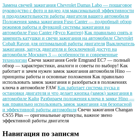
Замена свечей зажигания Chevrolet Damas Labo — пошаговое
руководство с фото и видео для максимальной эффективности
и продолжительности работы двигателя вашего автомобиля
Положения замка зажигания Fuso Canter — подробный обзор
режимов работы и функций системы зажигания на
автомобиле Fuso Canter (Фусо Кантер)
Как правильно снять и
заменить катушки и свечи зажигания на автомобиле Chevrolet
Cobalt Ravon для оптимальной работы двигателя
Выключатель
зажигания, запуск двигателя и бесключевой доступ на
автомобиле Москвич 3 — особенности и современные
технологии
Свечи зажигания Geele Emgrand EC7 — полный
обзор — характеристики, аналоги и советы по выбору!
Как
работает и зачем нужен замок зажигания автомобиля Hino —
принципы работы и основные положения
Как правильно
использовать замок зажигания и разобраться в положениях
ключа в автомобиле FAW
Как работает система пуска и
остановки двигателя и что делает кнопка (замок) зажигания в
автомобиле Кайи
Разбираем положения ключа в замке Hino —
как правильно использовать замок зажигания для безопасной
и эффективной работы автомобиля
Свечи зажигания Changan
CS55 Plus — оригинальные артикулы, важное звено
эффективной работы двигателя
Навигация по записям