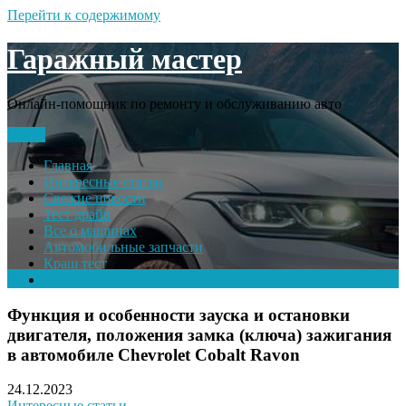
Перейти к содержимому
Гаражный мастер
Онлайн-помощник по ремонту и обслуживанию авто
Меню
Главная
Интересные статьи
Свежие новости
Тест драйв
Все о машинах
Автомобильные запчасти
Краш тест
Volkswagen
Функция и особенности зауска и остановки
двигателя, положения замка (ключа) зажигания
в автомобиле Chevrolet Cobalt Ravon
24.12.2023
Интересные статьи